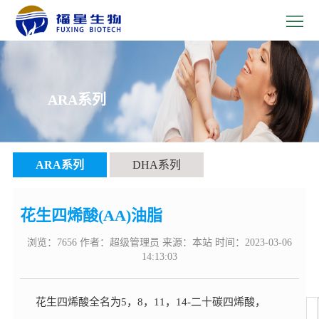
>Home
>
关
>
ARA系列
于
品
>
我
牌
新
>
ARA系列
DHA系列
们
产
闻
技
>
品
中
术
人
>
花生四烯酸(AA)油脂
心
研
浏览：7656 作者：超级管理员 来源：本站 时间：2023-03-06
力
联
14:13:03
发
资
系
花生四烯酸全名为
5
，
8
，
11
，
14-二十碳四烯酸，
源
我