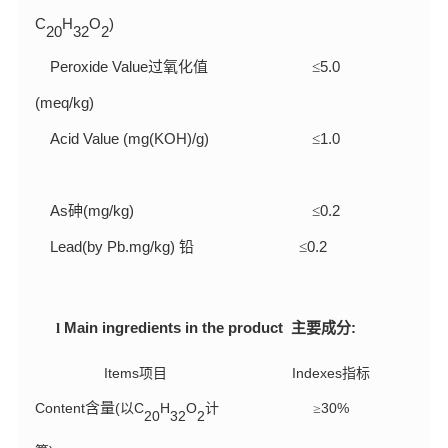
C
H
O
)
20
32
2
Peroxide Value
5
.0
过氧化值
≤
(meq/kg)
Acid Value (mg(KOH)/g)
1.0
≤
As
(mg/kg)
0.2
砷
≤
Lead
(by Pb.mg/kg)
0.
2
铅
≤
Main ingredients in the product
:
l
主要成分
Items
Indexes
项目
指标
Content
含量
(
C
H
O
3
0
%
以
计
≥
20
32
2