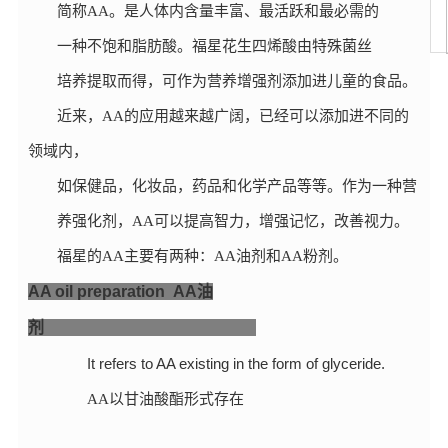
简称
AA
。
是人体内含量丰富、最活跃和最必需的
们
一种不饱和脂肪酸。福星花生四烯酸由特殊菌丝
培养提取而得，可作为营养增强剂添加进儿童的食品。
近来，
AA的应用越来越广阔，已经可以添加进不同的
领域内，
如保健品，化妆品，药品和化学产品等等。作为一种营
养强化剂，
AA可以提高智力，增强记忆，改善视力。
福星的
AA主要有两种：AA油剂和AA粉剂。
AA oil preparation AA
油
剂
It refers to AA existing in the form of glyceride.
AA
以甘油酸酯形式存在